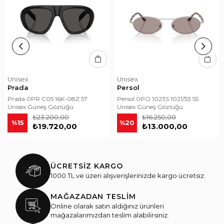
Unisex
Unisex
Prada
Persol
Prada 0PR C05 16K-08Z 57
Persol 0PO 1023S 1021/53 55
Unisex Güneş Gözlüğü
Unisex Güneş Gözlüğü
₺23.200,00
₺16.250,00
%15
%20
₺19.720,00
₺13.000,00
ÜCRETSİZ KARGO
1000 TL ve üzeri alışverişlerinizde kargo ücretsiz.
MAĞAZADAN TESLİM
Online olarak satın aldığınız ürünleri
mağazalarımızdan teslim alabilirsiniz.