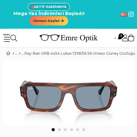
AKTİF KAMPANYA
Mega Yaz İndirimleri Başladı!
Hemen Keşfet
3
🔔
Ray-Ban 0RB 4454 Lukas 1398/56 56 Unisex Güneş Gözlüğü