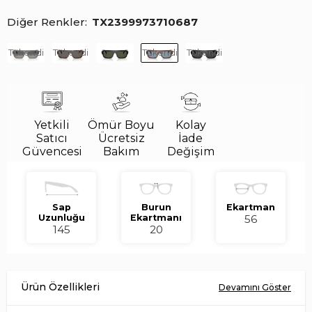
Diğer Renkler
TX2399973710687
Tükendi
Tükendi
Tükendi
Tükendi
Yetkili
Ömür Boyu
Kolay
Satıcı
Ücretsiz
İade
Güvencesi
Bakım
Değişim
Sap
Burun
Ekartman
Uzunluğu
Ekartmanı
56
145
20