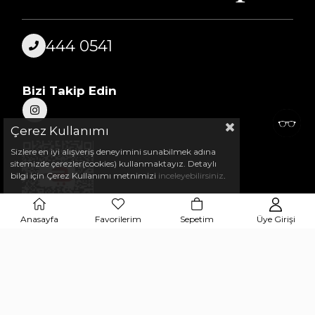
444 0541
Bizi Takip Edin
Çerez Kullanımı
Sizlere en iyi alışveriş deneyimini sunabilmek adına
sitemizde çerezler(cookies) kullanmaktayız. Detaylı
bilgi için Çerez Kullanımı metnimizi
inceleyebilirsiniz
.
Anasayfa
Favorilerim
Sepetim
Üye Girişi
© 2025 Tüm Hakları Saklıdır.