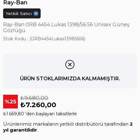
Ray-Ban
Yetkili Satıcı
Ray-Ban 0RB 4454 Lukas 1398/56 56 Unisex Güneş
Gözlüğü
Stok Kodu
(0RB4454Lukas13985656)
ÜRÜN STOKLARIMIZDA KALMAMIŞTIR.
₺9.680,00
25
₺7.260,00
₺1.669,80
'den başlayan taksitlerle
Ürünlerimiz markaların yetkili distribütörü tarafından
2
yıl garantilidir
.