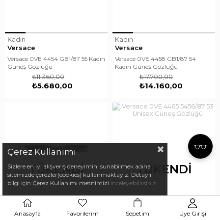
Kadın
Kadın
Versace
Versace
Versace 0VE 4454 GB1/87 55 Kadın
Versace 0VE 4458 GB1/87 54
Güneş Gözlüğü
Kadın Güneş Gözlüğü
₺11.360,00
₺17.700,00
₺5.680,00
₺14.160,00
Çerez Kullanımı
TÜKENDI
TÜKENDI
Sizlere en iyi alışveriş deneyimini sunabilmek adına
sitemizde çerezler(cookies) kullanmaktayız. Detaylı
bilgi için Çerez Kullanımı metnimizi
inceleyebilirsiniz
.
Unisex
Unisex
Anasayfa
Favorilerim
Sepetim
Üye Girişi