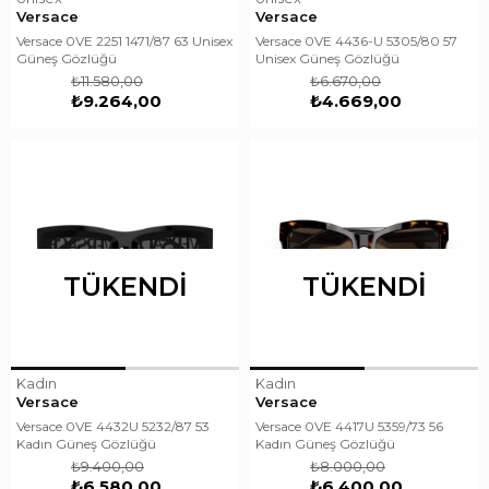
Versace
Versace
Versace 0VE 2251 1471/87 63 Unisex
Versace 0VE 4436-U 5305/80 57
Güneş Gözlüğü
Unisex Güneş Gözlüğü
₺11.580,00
₺6.670,00
₺9.264,00
₺4.669,00
TÜKENDI
TÜKENDI
Kadın
Kadın
Versace
Versace
Versace 0VE 4432U 5232/87 53
Versace 0VE 4417U 5359/73 56
Kadın Güneş Gözlüğü
Kadın Güneş Gözlüğü
₺9.400,00
₺8.000,00
₺6.580,00
₺6.400,00