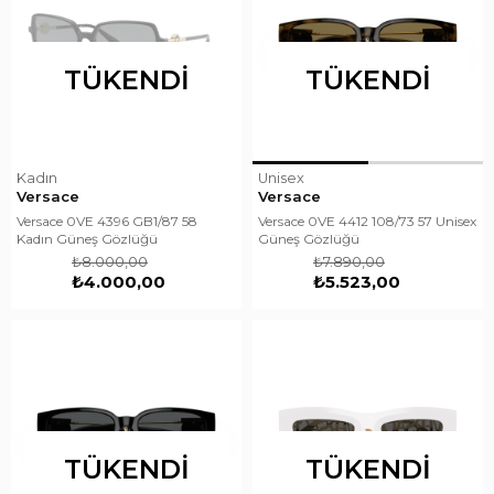
TÜKENDI
TÜKENDI
Kadın
Unisex
Versace
Versace
Versace 0VE 4396 GB1/87 58
Versace 0VE 4412 108/73 57 Unisex
Kadın Güneş Gözlüğü
Güneş Gözlüğü
₺8.000,00
₺7.890,00
₺4.000,00
₺5.523,00
TÜKENDI
TÜKENDI