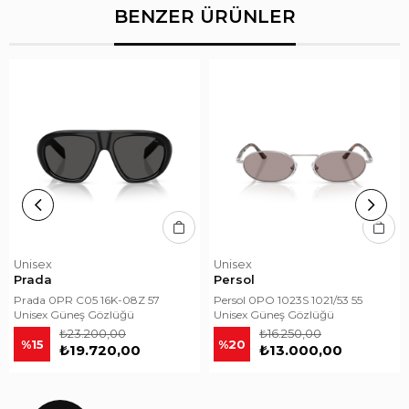
BENZER ÜRÜNLER
Unisex
Unisex
Prada
Persol
Prada 0PR C05 16K-08Z 57
Persol 0PO 1023S 1021/53 55
Unisex Güneş Gözlüğü
Unisex Güneş Gözlüğü
₺23.200,00
₺16.250,00
%15
%20
₺19.720,00
₺13.000,00