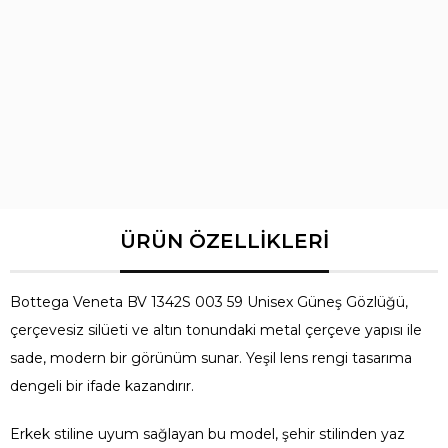
Cinsiyet
Erkek
Yaş Grubu
Yetişkin
Cam Tipi
UV400
Model
1342S
Bottega Veneta BV 1342S 003 59 Unisex Güneş Gözlüğü,
çerçevesiz silüeti ve altın tonundaki metal çerçeve yapısı ile
sade, modern bir görünüm sunar. Yeşil lens rengi tasarıma
dengeli bir ifade kazandırır.
Erkek stiline uyum sağlayan bu model, şehir stilinden yaz