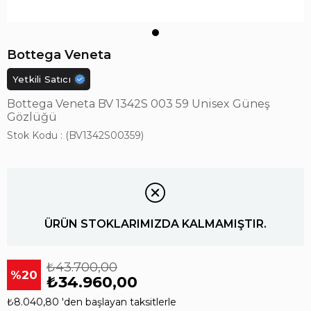
Bottega Veneta
Yetkili Satıcı
Bottega Veneta BV 1342S 003 59 Unisex Güneş
Gözlüğü
Stok Kodu
(BV1342S00359)
ÜRÜN STOKLARIMIZDA KALMAMIŞTIR.
₺43.700,00
20
₺34.960,00
₺8.040,80
'den başlayan taksitlerle