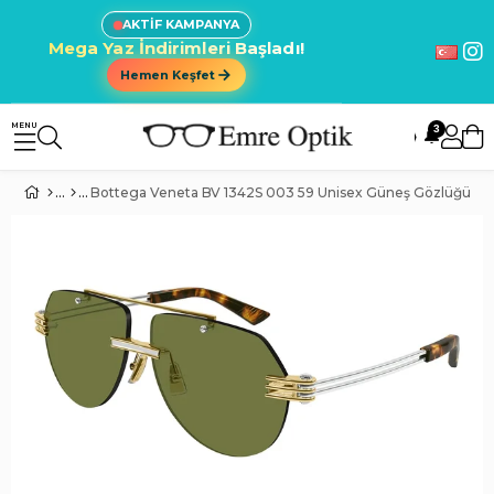
AKTİF KAMPANYA
Mega Yaz İndirimleri Başladı!
Hemen Keşfet
3
🔔
Bottega Veneta BV 1342S 003 59 Unisex Güneş Gözlüğü