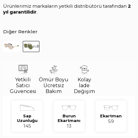
Ürünlerimiz markaların yetkili distribütörü tarafından
2
yıl garantilidir
.
Diğer Renkler
Tükendi
Yetkili
Ömür Boyu
Kolay
Satıcı
Ücretsiz
İade
Güvencesi
Bakım
Değişim
Sap
Burun
Ekartman
Uzunluğu
Ekartmanı
59
145
13