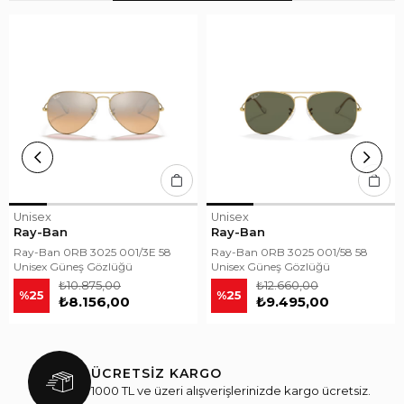
Unisex
Unisex
Ray-Ban
Ray-Ban
Ray-Ban 0RB 3025 001/3E 58
Ray-Ban 0RB 3025 001/58 58
Unisex Güneş Gözlüğü
Unisex Güneş Gözlüğü
₺10.875,00
₺12.660,00
%25
%25
₺8.156,00
₺9.495,00
ÜCRETSİZ KARGO
1000 TL ve üzeri alışverişlerinizde kargo ücretsiz.