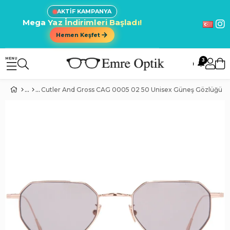
AKTİF KAMPANYA
Mega Yaz İndirimleri Başladı!
Hemen Keşfet
3
🔔
Cutler And Gross CAG 0005 02 50 Unisex Güneş Gözlüğü