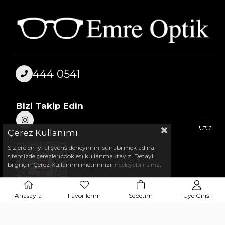
444 0541
Bizi Takip Edin
Çerez Kullanımı
Sizlere en iyi alışveriş deneyimini sunabilmek adına
sitemizde çerezler(cookies) kullanmaktayız. Detaylı
bilgi için Çerez Kullanımı metnimizi
inceleyebilirsiniz
.
Anasayfa
Favorilerim
Sepetim
Üye Girişi