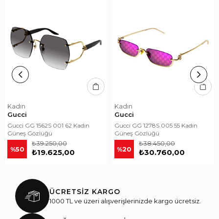
Kadın
Kadın
Gucci
Gucci
Gucci GG 1562S 001 62 Kadın
Gucci GG 1278S 005 55 Kadın
Güneş Gözlüğü
Güneş Gözlüğü
₺39.250,00
₺38.450,00
%50
%20
₺19.625,00
₺30.760,00
ÜCRETSİZ KARGO
1000 TL ve üzeri alışverişlerinizde kargo ücretsiz.