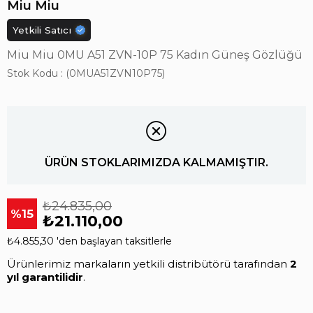
Miu Miu
Yetkili Satıcı
Miu Miu 0MU A51 ZVN-10P 75 Kadın Güneş Gözlüğü
Stok Kodu
(0MUA51ZVN10P75)
ÜRÜN STOKLARIMIZDA KALMAMIŞTIR.
₺24.835,00
15
₺21.110,00
₺4.855,30
'den başlayan taksitlerle
Ürünlerimiz markaların yetkili distribütörü tarafından
2
yıl garantilidir
.