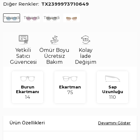
Diğer Renkler
TX2399973710649
Tükendi
Tükendi
Tükendi
Yetkili
Ömür Boyu
Kolay
Satıcı
Ücretsiz
İade
Güvencesi
Bakım
Değişim
Burun
Ekartman
Sap
Ekartmanı
75
Uzunluğu
14
110
Miu Miu 0MU A51 ZVN-10P 75 Kadın Güneş Gözlüğü, çerçevesiz