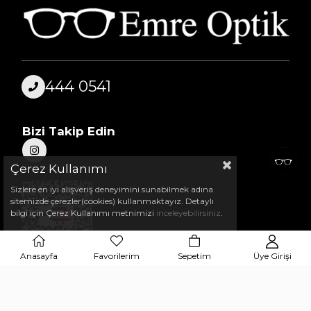
444 0541
Bizi Takip Edin
Çerez Kullanımı
Sizlere en iyi alışveriş deneyimini sunabilmek adına
sitemizde çerezler(cookies) kullanmaktayız. Detaylı
bilgi için Çerez Kullanımı metnimizi
inceleyebilirsiniz
.
Anasayfa
Favorilerim
Sepetim
Üye Girişi