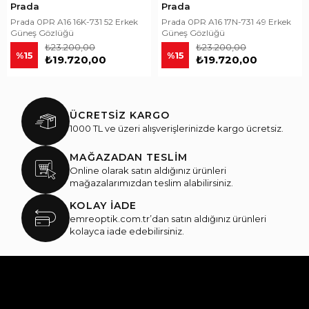
Prada
Prada
Prada 0PR A16 16K-731 52 Erkek
Prada 0PR A16 17N-731 49 Erkek
Güneş Gözlüğü
Güneş Gözlüğü
₺23.200,00
₺23.200,00
%15
%15
₺19.720,00
₺19.720,00
ÜCRETSİZ KARGO
1000 TL ve üzeri alışverişlerinizde kargo ücretsiz.
MAĞAZADAN TESLİM
Online olarak satın aldığınız ürünleri
mağazalarımızdan teslim alabilirsiniz.
KOLAY İADE
emreoptik.com.tr’dan satın aldığınız ürünleri
kolayca iade edebilirsiniz.