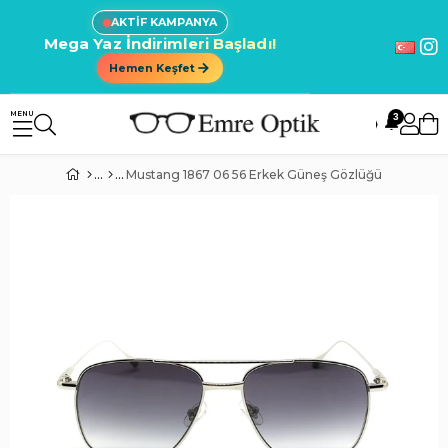
AKTİF KAMPANYA
Mega Yaz İndirimleri Başladı!
Hemen Keşfet
3
🔔
Mustang 1867 06 56 Erkek Güneş Gözlüğü