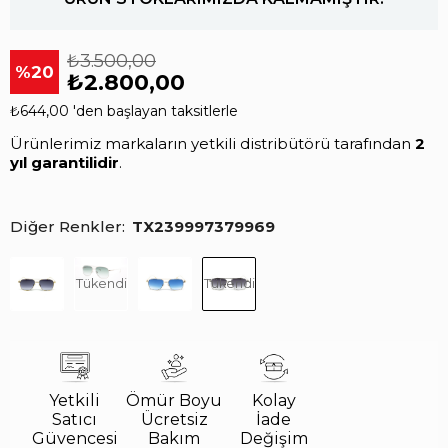
₺3.500,00
20
₺2.800,00
₺644,00
'den başlayan taksitlerle
Ürünlerimiz markaların yetkili distribütörü tarafından
2
yıl garantilidir
.
Diğer Renkler
TX239997379969
Tükendi
Tükendi
Yetkili
Ömür Boyu
Kolay
Satıcı
Ücretsiz
İade
Güvencesi
Bakım
Değişim