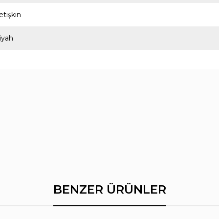
etişkin
iyah
BENZER ÜRÜNLER