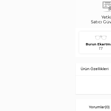
Yetki
Satıcı Gü
Burun Ekartm
17
Mustang MU 2590 02 
çerçeve yapısı ile s
karakteri tasarıma dik
Unisex kullanım için 
görünümlerle kolay 
Yorumlar
(0)
Burun Ekartmanı