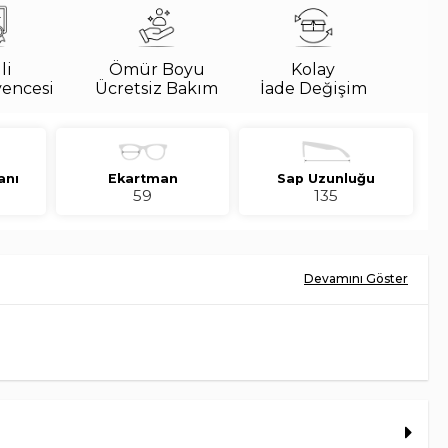
li
Ömür Boyu
Kolay
vencesi
Ücretsiz Bakım
İade Değişim
anı
Ekartman
Sap Uzunluğu
59
135
59 Unisex Güneş Gözlüğü, Oversize formu ve matte tonundaki hafif
ade, modern bir görünüm sunar. Füme lens rengi ve degrade cam
kat çekici bir ifade kazandırır.
tasarlanan bu model, şehir stilinden yaz kombinlerine kadar farklı
uyum sağlar.
17