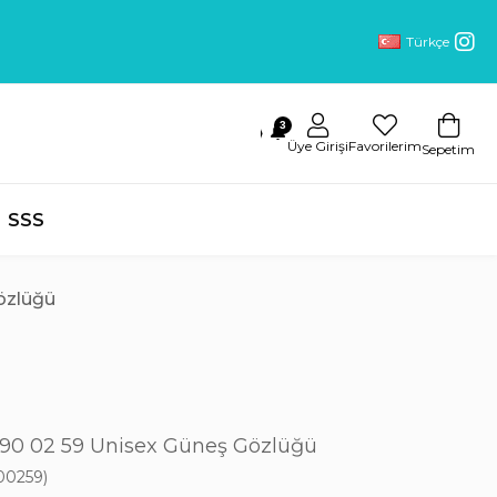
Türkçe
3
🔔
Üye Girişi
Favorilerim
Sepetim
SSS
özlüğü
0 02 59 Unisex Güneş Gözlüğü
00259)