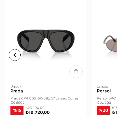
Unisex
Unisex
Prada
Persol
Prada 0PR C05 16K-08Z 57 Unisex Güneş
Persol 0PO 
Gözlüğü
Gözlüğü
₺23.200,00
₺1
%15
%20
₺19.720,00
₺1