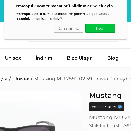
Mega Yaz
emreoptik.com.tr masaüstü bildirimlerine ekleyin.
İndirimleri
AKTİF KAMPANYA
Hemen Keşfet
emreoptik.com.tr özel fırsatlardan ve güncel kampanyalardan
Başladı!
haberiniz olsun ister misiniz?
Daha Sonra
Evet
Unisex
İndirim
Bize Ulaşın
Blog
yfa
Unisex
Mustang MU 2590 02 59 Unisex Güneş G
Mustang
Yetkili Satıcı
Mustang MU 259
Stok Kodu
(MU259