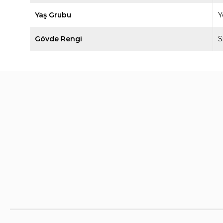
Yaş Grubu
Y
Gövde Rengi
S