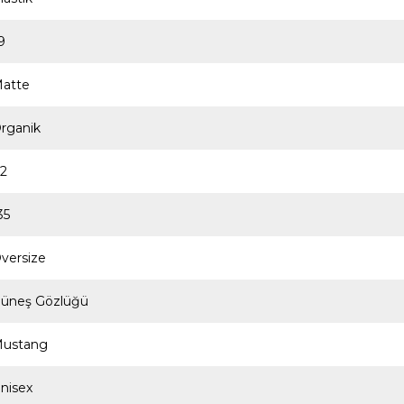
9
atte
rganik
2
35
versize
üneş Gözlüğü
ustang
nisex