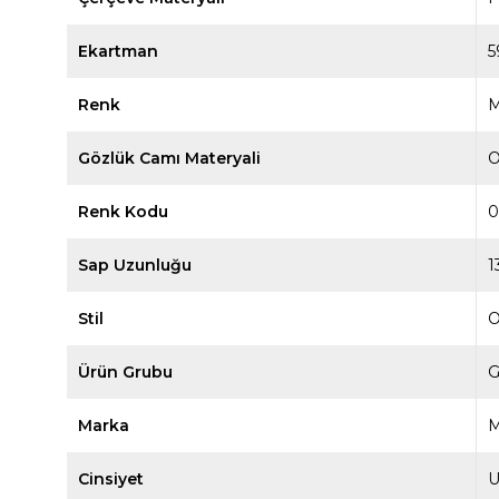
Ekartman
5
Renk
M
Gözlük Camı Materyali
O
Renk Kodu
0
Sap Uzunluğu
1
Stil
O
Ürün Grubu
G
Marka
M
Cinsiyet
U