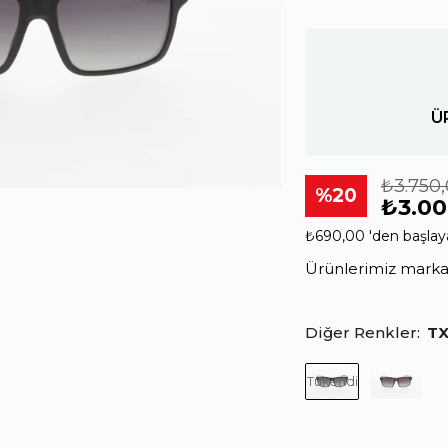
Ü
₺3.750
20
₺3.00
₺690,00
'den başlay
Ürünlerimiz markala
Diğer Renkler
TX
Tükendi