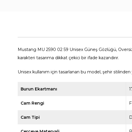
Mustang MU 2590 02 59 Unisex Güneş Gözlüğü, Oversize
karakteri tasarıma dikkat çekici bir ifade kazandırır.
Unisex kullanım için tasarlanan bu model, şehir stilinde
Burun Ekartmanı
1
Cam Rengi
Cam Tipi
D
Çerçeve Materyali
P