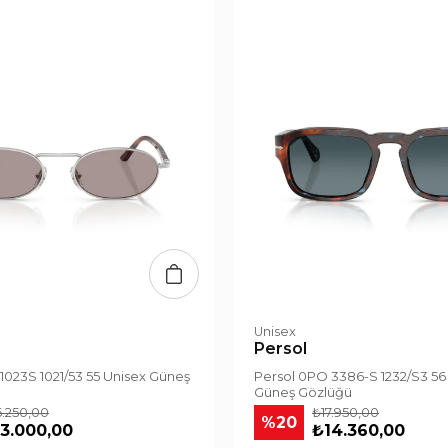
Unisex
Persol
1023S 1021/53 55 Unisex Güneş
Persol 0PO 3386-S 1232/S3 56
Güneş Gözlüğü
6.250,00
₺17.950,00
%20
3.000,00
₺14.360,00