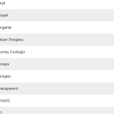
eşil
öşeli
rganik
liver Peoples
üneş Gözlüğü
nisex
etişkin
ransparent
V400
2