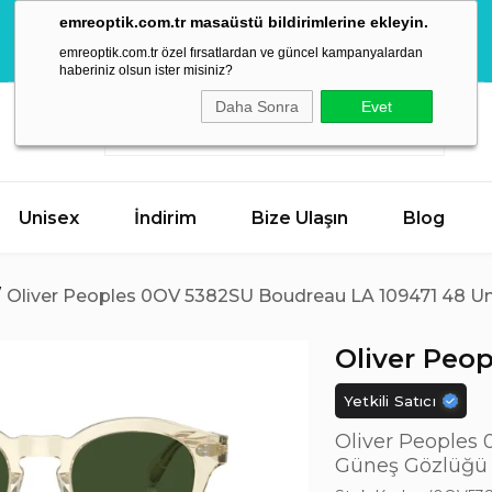
Mega Yaz
emreoptik.com.tr masaüstü bildirimlerine ekleyin.
İndirimleri
AKTİF KAMPANYA
Hemen Keşfet
emreoptik.com.tr özel fırsatlardan ve güncel kampanyalardan
Başladı!
haberiniz olsun ister misiniz?
Daha Sonra
Evet
Unisex
İndirim
Bize Ulaşın
Blog
Oliver Peoples 0OV 5382SU Boudreau LA 109471 48 U
Oliver Peop
Yetkili Satıcı
Oliver Peoples
Güneş Gözlüğü