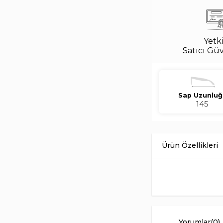
Yetki
Satıcı Gü
Sap Uzunluğ
145
Oliver Peoples 0OV 
transparent tonundaki
rengi tasarıma dengeli
Unisex kullanım için 
görünümlerle kolay 
Yorumlar
(0)