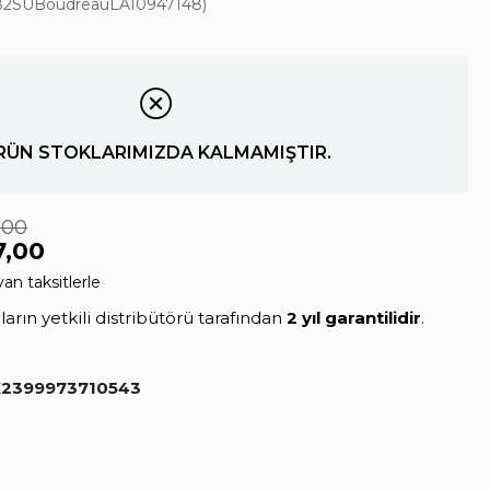
82SUBoudreauLA10947148)
RÜN STOKLARIMIZDA KALMAMIŞTIR.
,00
7,00
an taksitlerle
rın yetkili distribütörü tarafından
2 yıl garantilidir
.
2399973710543