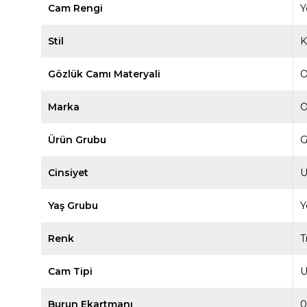
Cam Rengi
Y
Stil
K
Gözlük Camı Materyali
O
Marka
O
Ürün Grubu
G
Cinsiyet
U
Yaş Grubu
Y
Renk
T
Cam Tipi
U
Burun Ekartmanı
0