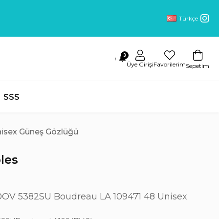
Türkçe
3
🔔
Üye Girişi
Favorilerim
Sepetim
SSS
nisex Güneş Gözlüğü
les
 0OV 5382SU Boudreau LA 109471 48 Unisex