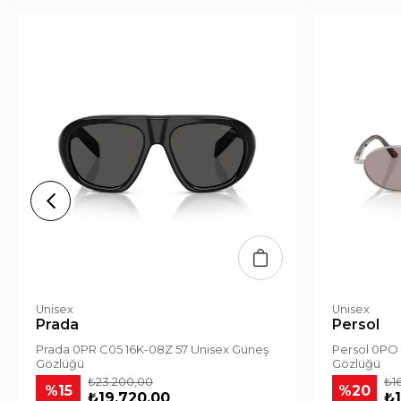
Unisex
Unisex
Prada
Persol
Prada 0PR C05 16K-08Z 57 Unisex Güneş
Persol 0PO 
Gözlüğü
Gözlüğü
₺23.200,00
₺1
%15
%20
₺19.720,00
₺1