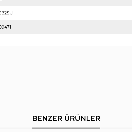
382SU
09471
BENZER ÜRÜNLER