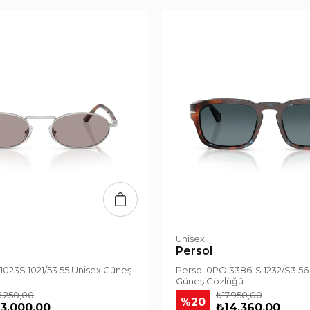
Unisex
Persol
1023S 1021/53 55 Unisex Güneş
Persol 0PO 3386-S 1232/S3 56
Güneş Gözlüğü
6.250,00
₺17.950,00
%20
3.000,00
₺14.360,00