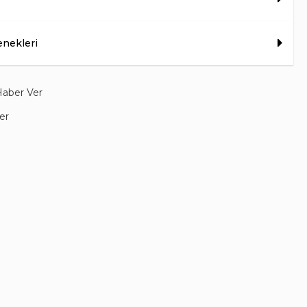
Asetat
145
48
nekleri
Yeşil
Köşeli
yali
Organik
Oliver Peoples
Haber Ver
Güneş Gözlüğü
er
Unisex
Yetişkin
Transparent
UV400
02
5382SU
109471