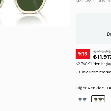
Stok Kodu
(0OV53
Ü
₺14.020
15
₺11.91
₺2.740,91
'den başlay
Ürünlerimiz markala
Diğer Renkler
TX
Tükendi