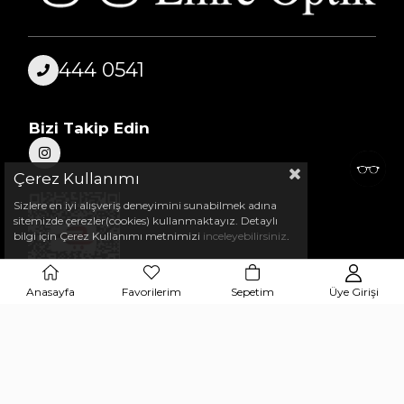
444 0541
Bizi Takip Edin
Çerez Kullanımı
Sizlere en iyi alışveriş deneyimini sunabilmek adına
sitemizde çerezler(cookies) kullanmaktayız. Detaylı
bilgi için Çerez Kullanımı metnimizi
inceleyebilirsiniz
.
Anasayfa
Favorilerim
Sepetim
Üye Girişi
© 2025 Tüm Hakları Saklıdır.