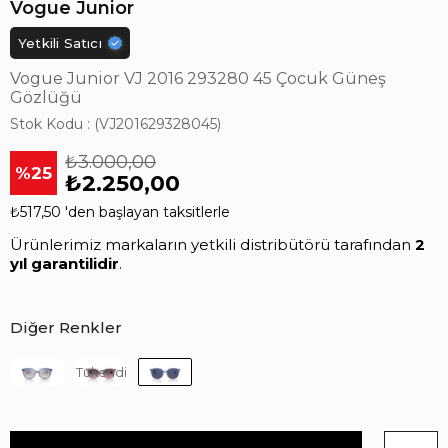
Vogue Junior
Yetkili Satıcı
Vogue Junior VJ 2016 293280 45 Çocuk Güneş
Gözlüğü
Stok Kodu
(VJ201629328045)
₺3.000,00
25
₺2.250,00
₺517,50
'den başlayan taksitlerle
Ürünlerimiz markaların yetkili distribütörü tarafından
2
yıl garantilidir
.
Diğer Renkler
Tükendi