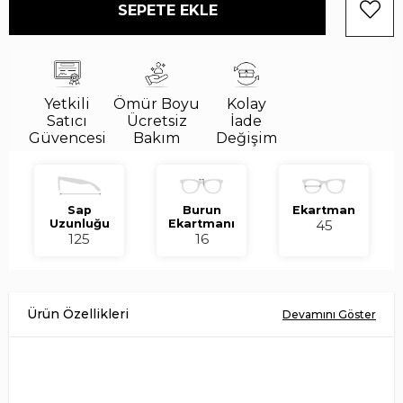
Yetkili
Ömür Boyu
Kolay
Satıcı
Ücretsiz
İade
Güvencesi
Bakım
Değişim
Sap
Burun
Ekartman
Uzunluğu
Ekartmanı
45
125
16
Vogue Junior VJ 2016 293280 45 Çocuk Güneş Gözlüğü, Köşeli
formu ve mor tonundaki asetat çerçeve yapısı ile sade, modern bir
görünüm sunar. Mavi lens rengi tasarıma dengeli bir ifade