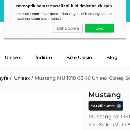
Mega Yaz
emreoptik.com.tr masaüstü bildirimlerine ekleyin.
İndirimleri
AKTİF KAMPANYA
Hemen Keşfet
emreoptik.com.tr özel fırsatlardan ve güncel kampanyalardan
Başladı!
haberiniz olsun ister misiniz?
Daha Sonra
Evet
Unisex
İndirim
Bize Ulaşın
Blog
yfa
Unisex
Mustang MU 1918 03 46 Unisex Güneş G
Mustang
Yetkili Satıcı
Mustang MU 191
Stok Kodu
(MU1918