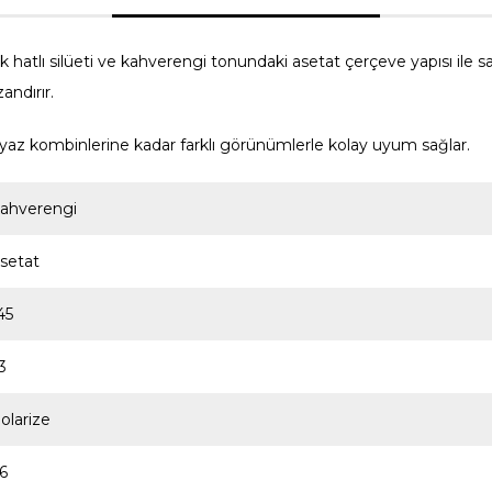
tlı silüeti ve kahverengi tonundaki asetat çerçeve yapısı ile s
andırır.
n yaz kombinlerine kadar farklı görünümlerle kolay uyum sağlar.
ahverengi
setat
45
3
olarize
6