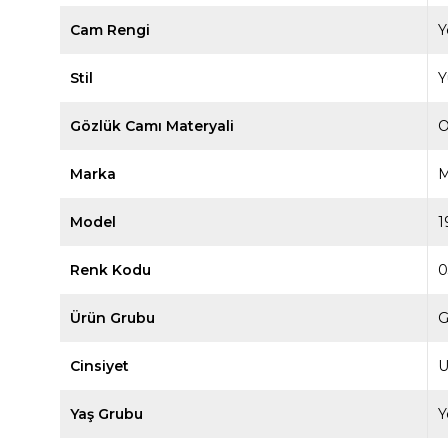
Cam Rengi
Y
Stil
Y
Gözlük Camı Materyali
O
Marka
M
Model
1
Renk Kodu
0
Ürün Grubu
G
Cinsiyet
U
Yaş Grubu
Y