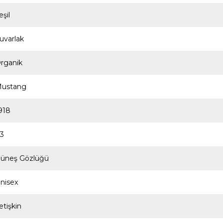
eşil
uvarlak
rganik
ustang
918
3
üneş Gözlüğü
nisex
etişkin