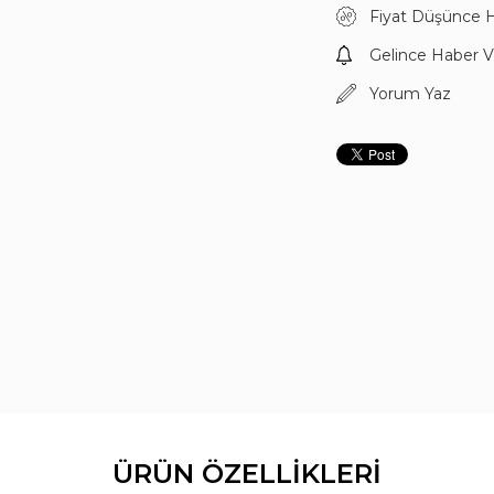
Cam Rengi
Fiyat Düşünce 
Stil
Gelince Haber V
Gözlük Camı Mater
Marka
Yorum Yaz
Model
Renk Kodu
Ürün Grubu
Cinsiyet
Yaş Grubu