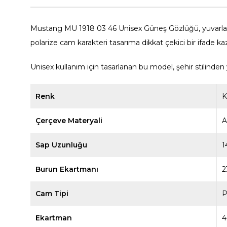
Mustang MU 1918 03 46 Unisex Güneş Gözlüğü, yuvarlak ha
polarize cam karakteri tasarıma dikkat çekici bir ifade kaz
Unisex kullanım için tasarlanan bu model, şehir stilinde
Renk
K
Çerçeve Materyali
A
Sap Uzunluğu
1
Burun Ekartmanı
2
Cam Tipi
P
Ekartman
4