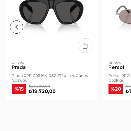
Unisex
Unisex
Prada
Persol
Prada 0PR C05 16K-08Z 57 Unisex Güneş
Persol 0PO 
Gözlüğü
Gözlüğü
₺23.200,00
₺1
%15
%20
₺19.720,00
₺1