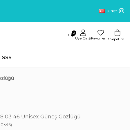
Türkçe
3
🔔
Üye Girişi
Favorilerim
Sepetim
SSS
özlüğü
8 03 46 Unisex Güneş Gözlüğü
0346)