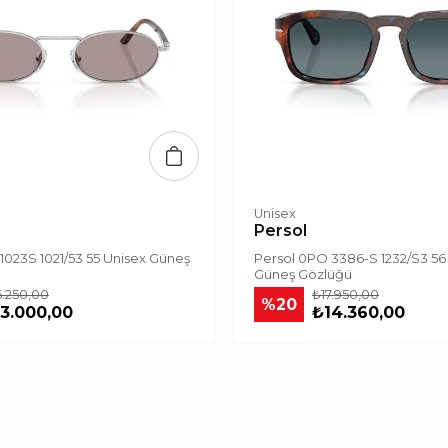
Unisex
Persol
1023S 1021/53 55 Unisex Güneş
Persol 0PO 3386-S 1232/S3 56
Güneş Gözlüğü
6.250,00
₺17.950,00
%20
3.000,00
₺14.360,00