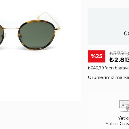
Ü
₺3.750
25
₺2.81
₺646,99
'den başlaya
Ürünlerimiz markala
Yetki
Satıcı Gü