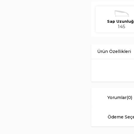
Sap Uzunluğ
145
Mustang MU 1918 03 4
tonundaki asetat çerç
polarize cam karakteri
Unisex kullanım için 
görünümlerle kolay 
Yorumlar
(0)
Renk
Çerçeve Materyali
Sap Uzunluğu
Ödeme Seçe
Burun Ekartmanı
Cam Tipi
Ekartman