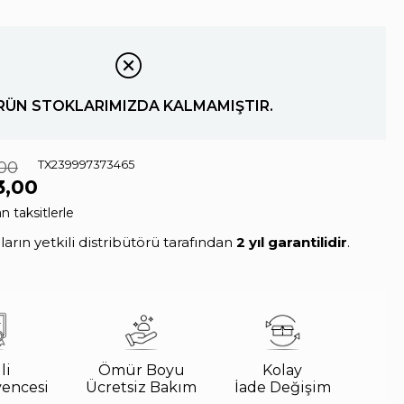
RÜN STOKLARIMIZDA KALMAMIŞTIR.
,00
TX239997373465
3,00
n taksitlerle
rın yetkili distribütörü tarafından
2 yıl garantilidir
.
li
Ömür Boyu
Kolay
vencesi
Ücretsiz Bakım
İade Değişim