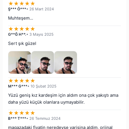
★
★
★
★
★
Ş*** Ö***
• 26 Mart 2024
Muhteşem...
★
★
★
★
★
G**Ğ H**.
• 3 Mayıs 2025
Sert şık güzel
★
★
★
★
★
M*** G***
• 10 Şubat 2025
Yüzü geniş kız kardeşim için aldım ona çok yakıştı ama 
daha yüzü küçük olanlara uymayabilir.
★
★
★
★
★
B*** T***
• 26 Temmuz 2024
magazadaki fiyatin neredeyse yarisina aldim, orjinal 