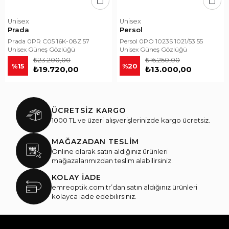
Unisex
Unisex
Prada
Persol
Prada 0PR C05 16K-08Z 57
Persol 0PO 1023S 1021/53 55
Unisex Güneş Gözlüğü
Unisex Güneş Gözlüğü
₺23.200,00
₺16.250,00
%15
%20
₺19.720,00
₺13.000,00
ÜCRETSİZ KARGO
1000 TL ve üzeri alışverişlerinizde kargo ücretsiz.
MAĞAZADAN TESLİM
Online olarak satın aldığınız ürünleri
mağazalarımızdan teslim alabilirsiniz.
KOLAY İADE
emreoptik.com.tr’dan satın aldığınız ürünleri
kolayca iade edebilirsiniz.