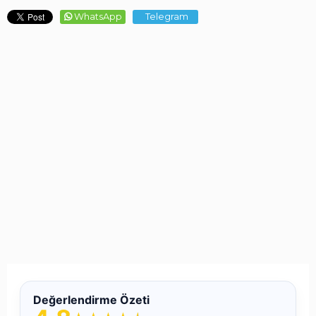
Marka
Ray-Ban
WhatsApp
Telegram
Model
2140
Renk Kodu
1318/3A
Ürün Grubu
Güneş Gözlüğü
Cinsiyet
Unisex
Yaş Grubu
Yetişkin
Değerlendirme Özeti