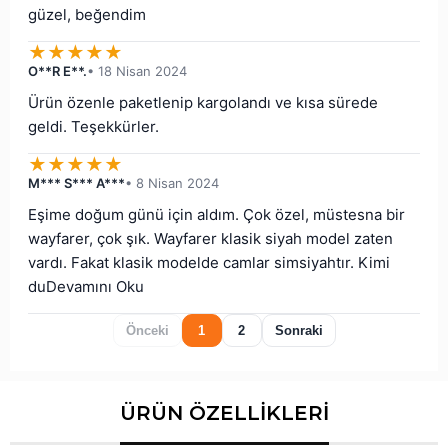
güzel, beğendim
★
★
★
★
★
O**R E**.
• 18 Nisan 2024
Ürün özenle paketlenip kargolandı ve kısa sürede 
geldi. Teşekkürler.
★
★
★
★
★
M*** S*** A***
• 8 Nisan 2024
Eşime doğum günü için aldım. Çok özel, müstesna bir 
wayfarer, çok şık. Wayfarer klasik siyah model zaten 
vardı. Fakat klasik modelde camlar simsiyahtır. Kimi 
duDevamını Oku
Önceki
1
2
Sonraki