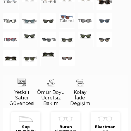
Tükendi
Tükendi
Tükendi
Tükendi
Tükendi
Tükendi
Tükendi
Tükendi
Tükendi
Tükendi
Yetkili
Ömür Boyu
Kolay
Satıcı
Ücretsiz
İade
Güvencesi
Bakım
Değişim
Sap
Burun
Ekartman