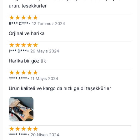
urun. tesekkurler
★
★
★
★
★
R*** C***
• 12 Temmuz 2024
Orjinal ve harika
★
★
★
★
★
I*** D***
• 29 Mayıs 2024
Harika bir gözlük
★
★
★
★
★
**** ****
• 11 Mayıs 2024
Ürün kaliteli ve kargo da hızlı geldi teşekkürler
★
★
★
★
★
**** ****
• 20 Nisan 2024