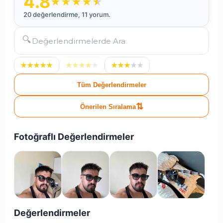
4.8
★
★
★
★
★
20 değerlendirme, 11 yorum.
🔍
★
★
★
★
★
★
★
★
★
★
★
★
★
★
★
Tüm Değerlendirmeler
⇅
Önerilen Sıralama
Fotoğraflı Değerlendirmeler
Değerlendirmeler