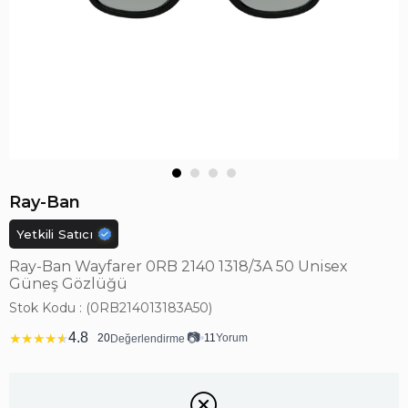
Ray-Ban
Yetkili Satıcı
Ray-Ban Wayfarer 0RB 2140 1318/3A 50 Unisex
Güneş Gözlüğü
Stok Kodu
(0RB214013183A50)
4.8
📷
★
★
★
★
★
20
•
11
Yorum
Değerlendirme