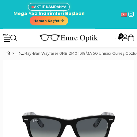
AKTİF KAMPANYA
Mega Yaz İndirimleri Başladı!
Hemen Keşfet
3
🔔
Ray-Ban Wayfarer 0RB 2140 1318/3A 50 Unisex Güneş Gözl