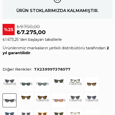
ÜRÜN STOKLARIMIZDA KALMAMIŞTIR.
₺9.700,00
25
₺7.275,00
₺1.673,25
'den başlayan taksitlerle
Ürünlerimiz markaların yetkili distribütörü tarafından
2
yıl garantilidir
.
Diğer Renkler
TX239997378577
Tükendi
Tükendi
Tükendi
Tükendi
Tükendi
Tükendi
Tükendi
Tükendi
Tükendi