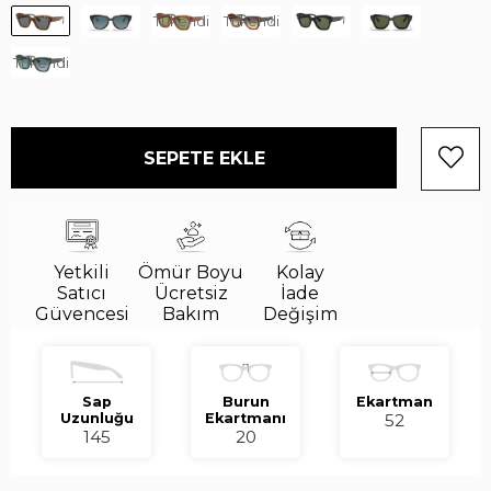
Tükendi
Tükendi
Tükendi
Yetkili
Ömür Boyu
Kolay
Satıcı
Ücretsiz
İade
Güvencesi
Bakım
Değişim
Sap
Burun
Ekartman
Uzunluğu
Ekartmanı
52
145
20