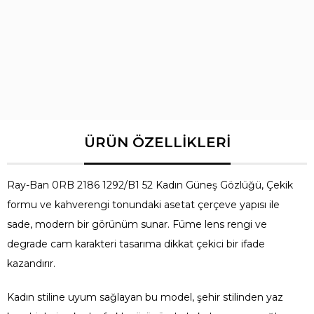
Ürün Grubu
Güneş Gözlüğü
Cinsiyet
Kadın
Yaş Grubu
Yetişkin
Ray-Ban 0RB 2186 1292/B1 52 Kadın Güneş Gözlüğü, Çekik
formu ve kahverengi tonundaki asetat çerçeve yapısı ile
sade, modern bir görünüm sunar. Füme lens rengi ve
degrade cam karakteri tasarıma dikkat çekici bir ifade
kazandırır.
Kadın stiline uyum sağlayan bu model, şehir stilinden yaz