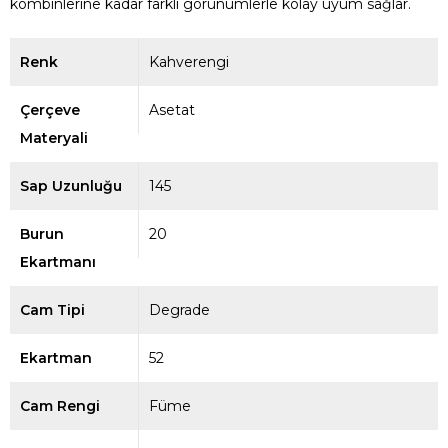
kombinlerine kadar farklı görünümlerle kolay uyum sağlar.
Renk
Kahverengi
Çerçeve
Asetat
Materyali
Sap Uzunluğu
145
Burun
20
Ekartmanı
Cam Tipi
Degrade
Ekartman
52
Cam Rengi
Füme