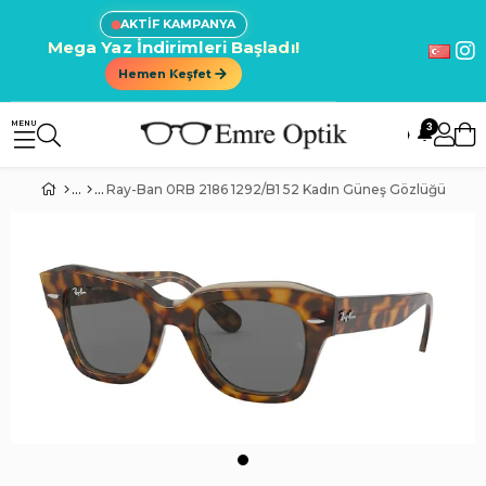
AKTİF KAMPANYA
Mega Yaz İndirimleri Başladı!
Hemen Keşfet
3
🔔
Ray-Ban 0RB 2186 1292/B1 52 Kadın Güneş Gözlüğü