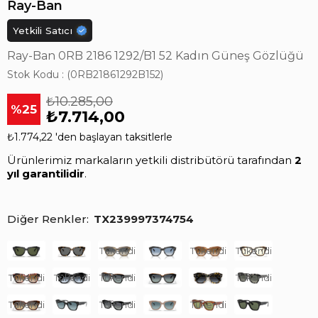
Ray-Ban
Yetkili Satıcı
Ray-Ban 0RB 2186 1292/B1 52 Kadın Güneş Gözlüğü
Stok Kodu
(0RB21861292B152)
₺10.285,00
25
₺7.714,00
₺1.774,22
'den başlayan taksitlerle
Ürünlerimiz markaların yetkili distribütörü tarafından
2
yıl garantilidir
.
Diğer Renkler
TX239997374754
Tükendi
Tükendi
Tükendi
Tükendi
Tükendi
Tükendi
Tükendi
Tükendi
Tükendi
Tükendi