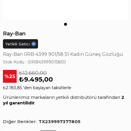
Ray-Ban
Yetkili Satıcı
Ray-Ban 0RB 4399 901/58 51 Kadın Güneş Gözlüğü
Stok Kodu
(0RB43999015851)
₺12.660,00
25
₺9.495,00
₺2.183,85
'den başlayan taksitlerle
Ürünlerimiz markaların yetkili distribütörü tarafından
2
yıl garantilidir
.
Diğer Renkler
TX239997377805