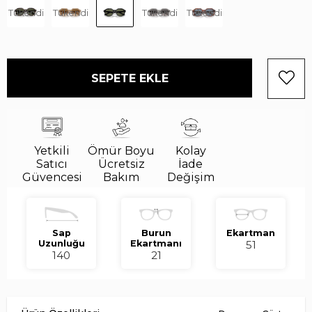
Tükendi
Tükendi
Tükendi
Tükendi
Yetkili
Ömür Boyu
Kolay
Satıcı
Ücretsiz
İade
Güvencesi
Bakım
Değişim
Sap
Burun
Ekartman
Uzunluğu
Ekartmanı
51
140
21