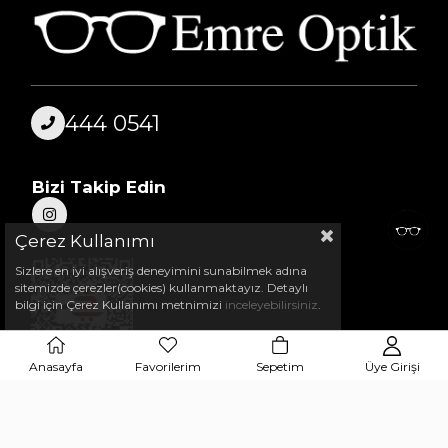
444 0541
Bizi Takip Edin
Çerez Kullanımı
Sizlere en iyi alışveriş deneyimini sunabilmek adına
sitemizde çerezler(cookies) kullanmaktayız. Detaylı
bilgi için Çerez Kullanımı metnimizi
inceleyebilirsiniz
.
Anasayfa
Favorilerim
Sepetim
Üye Girişi