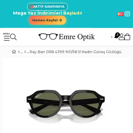
AKTİF KAMPANYA
Mega Yaz İndirimleri Başladı!
Hemen Keşfet
3
🔔
Ray-Ban 0RB 4399 901/58 51 Kadın Güneş Gözlüğü