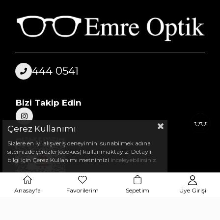
444 0541
Bizi Takip Edin
Çerez Kullanımı
Sizlere en iyi alışveriş deneyimini sunabilmek adına
sitemizde çerezler(cookies) kullanmaktayız. Detaylı
bilgi için Çerez Kullanımı metnimizi
inceleyebilirsiniz
.
Anasayfa
Favorilerim
Sepetim
Üye Girişi