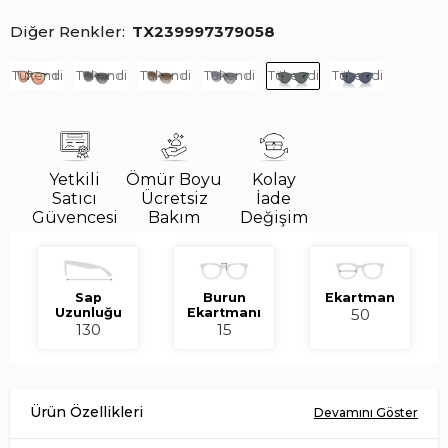
Diğer Renkler
TX239997379058
Tükendi
Tükendi
Tükendi
Tükendi
Tükendi
Tükendi
Yetkili
Ömür Boyu
Kolay
Satıcı
Ücretsiz
İade
Güvencesi
Bakım
Değişim
Sap
Burun
Ekartman
Uzunluğu
Ekartmanı
50
130
15