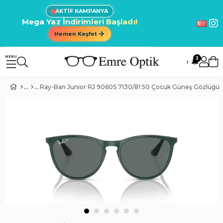
AKTİF KAMPANYA
Mega Yaz İndirimleri Başladı!
Hemen Keşfet
3
🔔
Ray-Ban Junior RJ 9060S 7130/81 50 Çocuk Güneş Gözlüğü