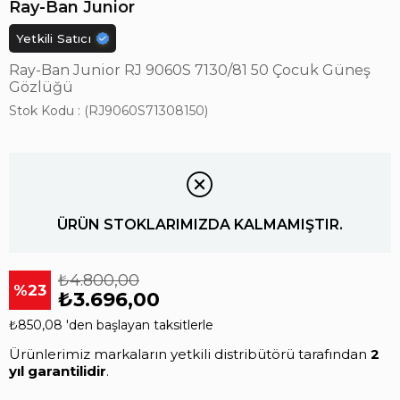
Ray-Ban Junior
Yetkili Satıcı
Ray-Ban Junior RJ 9060S 7130/81 50 Çocuk Güneş
Gözlüğü
Stok Kodu
(RJ9060S71308150)
ÜRÜN STOKLARIMIZDA KALMAMIŞTIR.
₺4.800,00
23
₺3.696,00
₺850,08
'den başlayan taksitlerle
Ürünlerimiz markaların yetkili distribütörü tarafından
2
yıl garantilidir
.