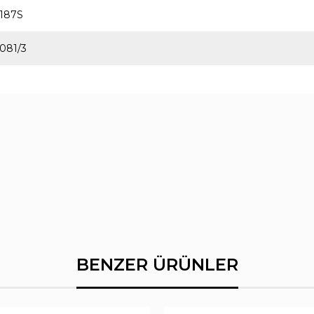
187S
081/3
BENZER ÜRÜNLER