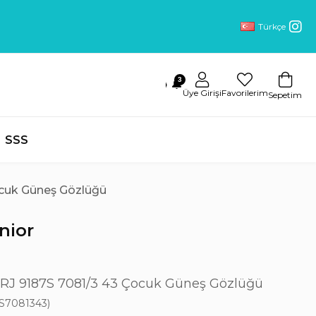
Türkçe
3
🔔
Üye Girişi
Favorilerim
Sepetim
SSS
ocuk Güneş Gözlüğü
nior
 RJ 9187S 7081/3 43 Çocuk Güneş Gözlüğü
S7081343)