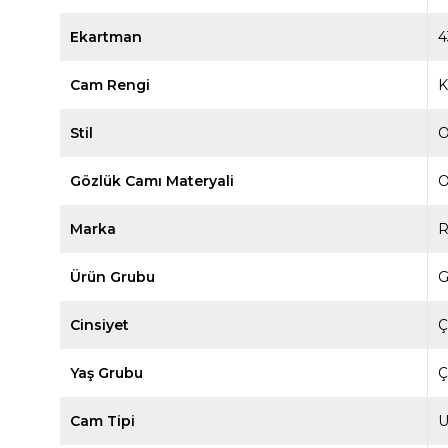
Ekartman
4
Cam Rengi
K
Stil
O
Gözlük Camı Materyali
O
Marka
R
Ürün Grubu
G
Cinsiyet
Ç
Yaş Grubu
Ç
Cam Tipi
U