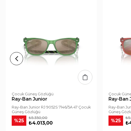
Çocuk Güneş Gözlüğü
Çocuk Güne
Ray-Ban Junior
Ray-Ban 
Ray-Ban Junior RJ 9052S 7146/5A 47 Çocuk
Ray-Ban Jun
Güneş Gözlüğü
Güneş Gözl
₺5.350,00
₺5
%25
%25
₺4.013,00
₺4