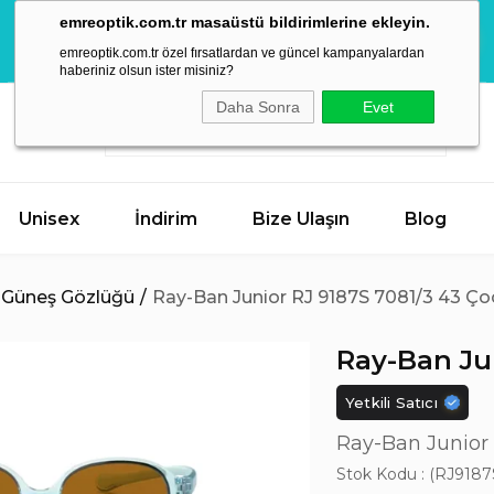
Mega Yaz
emreoptik.com.tr masaüstü bildirimlerine ekleyin.
İndirimleri
AKTİF KAMPANYA
Hemen Keşfet
emreoptik.com.tr özel fırsatlardan ve güncel kampanyalardan
Başladı!
haberiniz olsun ister misiniz?
Daha Sonra
Evet
Unisex
İndirim
Bize Ulaşın
Blog
 Güneş Gözlüğü
Ray-Ban Junior RJ 9187S 7081/3 43 Ç
Ray-Ban Ju
Yetkili Satıcı
Ray-Ban Junior
Stok Kodu
(RJ9187