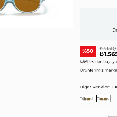
Ü
₺3.130,
50
₺1.56
₺359,95
'den başlayan
Ürünlerimiz markala
Diğer Renkler
TX
Tükendi
Tükendi