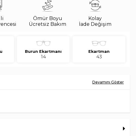
li
Ömür Boyu
Kolay
vencesi
Ücretsiz Bakım
İade Değişim
u
Burun Ekartmanı
Ekartman
14
43
87S 7081/3 43 Çocuk Güneş Gözlüğü, oval silüeti ve mavi tonundaki
 ile sade, modern bir görünüm sunar. Kahverengi lens rengi tasarıma
dırır.
mına uygun tasarım çizgisiyle bu model, şehir stilinden yaz
arklı görünümlerle kolay uyum sağlar.
Mavi