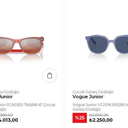
ş Gözlüğü
Çocuk Güneş Gözlüğü
Junior
Vogue Junior
ior RJ 9052S 7145/A8 47 Çocuk
Vogue Junior VJ 2016 293280 
üğü
Güneş Gözlüğü
.350,00
₺3.000,00
%25
.013,00
₺2.250,00