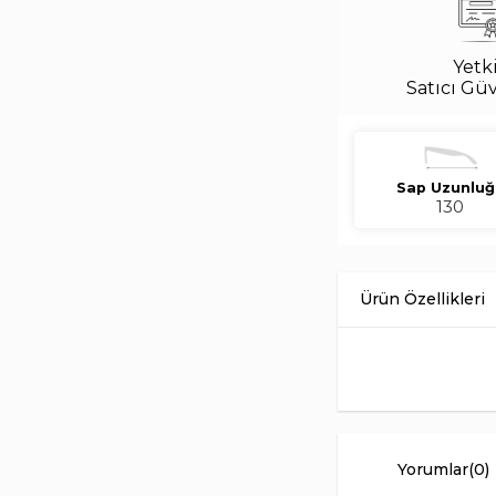
Yetki
Satıcı Gü
Sap Uzunluğ
130
Ray-Ban Junior RJ 91
asetat çerçeve yapısı
dengeli bir ifade kazan
Çocuk ve genç kullanı
kombinlerine kadar f
Yorumlar
(0)
Renk